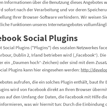
en Informationen über die Benutzung dieses Angebotes w
rd sofort nach der Verarbeitung und vor deren Speicherun
llung Ihrer Browser-Software verhindern. Wir weisen Sie
mtliche Funktionen unseres Internetangebotes vollumfäng
book Social Plugins
 Social Plugins ("Plugins") des sozialen Netzwerkes fa
rbour, Dublin 2, Irland betrieben wird („Facebook“). Di
der ein „Daumen hoch“-Zeichen) oder sind mit dem Zusat
ocial Plugins kann hier eingesehen werden:
http://develo
botes aufrufen, die ein solches Plugin enthält, baut Ihr
lugins wird von Facebook direkt an Ihren Browser übermit
ss auf den Umfang der Daten, die Facebook mit Hilfe di
nformieren, was wir hiermit tun: Durch die Einbindung d