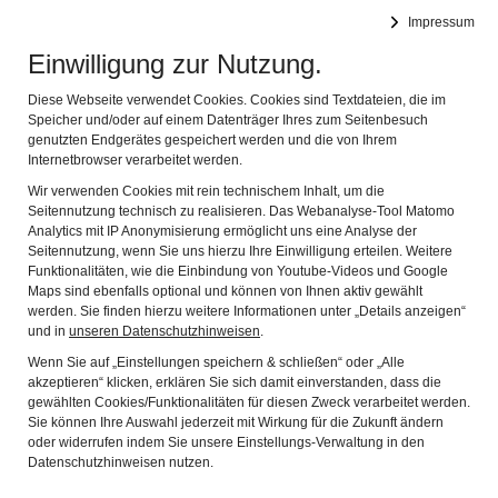
Heimatmuseum
Impressum
Navig
der Gemeinde Sauerlach in Arget
Einwilligung zur Nutzung.
Museum
Diese Webseite verwendet Cookies. Cookies sind Textdateien, die im
Speicher und/oder auf einem Datenträger Ihres zum Seitenbesuch
genutzten Endgerätes gespeichert werden und die von Ihrem
Internetbrowser verarbeitet werden.
Die drei auf dem Museumsgelände befindlichen
Wir verwenden Cookies mit rein technischem Inhalt, um die
Gebäude zählen zu den 70 Bau- und
Seitennutzung technisch zu realisieren. Das Webanalyse-Tool Matomo
Analytics mit IP Anonymisierung ermöglicht uns eine Analyse der
Bodendenkmälern in der Gemeinde.
Seitennutzung, wenn Sie uns hierzu Ihre Einwilligung erteilen. Weitere
Funktionalitäten, wie die Einbindung von Youtube-Videos und Google
Die in rund 50 verschiedene Sachthemen gegliederten
Maps sind ebenfalls optional und können von Ihnen aktiv gewählt
werden. Sie finden hierzu weitere Informationen unter „Details anzeigen“
Ausstellungsbereiche verteilen sich auf drei Gebäude
und in
unseren Datenschutzhinweisen
.
sowie das Freigelände. Vorrangig gezeigt und
Wenn Sie auf „Einstellungen speichern & schließen“ oder „Alle
akzeptieren“ klicken, erklären Sie sich damit einverstanden, dass die
beschrieben werden Exponate, die aus unserer
gewählten Cookies/Funktionalitäten für diesen Zweck verarbeitet werden.
Gemeinde und den umliegenden Dörfern stammen.
Sie können Ihre Auswahl jederzeit mit Wirkung für die Zukunft ändern
oder widerrufen indem Sie unsere Einstellungs-Verwaltung in den
Datenschutzhinweisen nutzen.