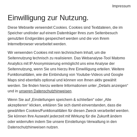
Heimatmuseum
Impressum
Navig
der Gemeinde Sauerlach in Arget
Einwilligung zur Nutzung.
Diese Webseite verwendet Cookies. Cookies sind Textdateien, die im
Speicher und/oder auf einem Datenträger Ihres zum Seitenbesuch
genutzten Endgerätes gespeichert werden und die von Ihrem
Internetbrowser verarbeitet werden.
Wir verwenden Cookies mit rein technischem Inhalt, um die
Seitennutzung technisch zu realisieren. Das Webanalyse-Tool Matomo
Analytics mit IP Anonymisierung ermöglicht uns eine Analyse der
Seitennutzung, wenn Sie uns hierzu Ihre Einwilligung erteilen. Weitere
Funktionalitäten, wie die Einbindung von Youtube-Videos und Google
Maps sind ebenfalls optional und können von Ihnen aktiv gewählt
werden. Sie finden hierzu weitere Informationen unter „Details anzeigen“
und in
unseren Datenschutzhinweisen
.
Besuchen Sie unser
Wenn Sie auf „Einstellungen speichern & schließen“ oder „Alle
akzeptieren“ klicken, erklären Sie sich damit einverstanden, dass die
gewählten Cookies/Funktionalitäten für diesen Zweck verarbeitet werden.
liebevoll
Sie können Ihre Auswahl jederzeit mit Wirkung für die Zukunft ändern
oder widerrufen indem Sie unsere Einstellungs-Verwaltung in den
hergerichtetes
Datenschutzhinweisen nutzen.