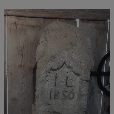
Diese Website nutzt Matomo Analytics für die Auswertung der
Seitenaufrufe als Statistik. Die hierdurch gespeicherten Daten werden
ausschließlich auf unseren eigenen Servern gespeichert. Eine
Übertragung an Dritte erfolgt nicht. Wir verwenden die Funktion
AnonymizeIP zur Anonymisierung Ihrer IP-Adresse, so dass diese gekürzt
wird und nicht mehr Ihrem Besuch auf unserer Internetseite zugeordnet
werden kann.
YouTube / Vimeo
Videos werden über die Plattformen YouTube oder Vimeo eingebunden.
Wir nutzen YouTube im erweiterten Datenschutzmodus. Dieser Modus
bewirkt laut YouTube, dass YouTube keine Informationen über die
Besucher auf dieser Website speichert, bevor diese sich das Video
ansehen.
Eingebundene Inhalte
Optional sind externe Inhalte auf den Seiten dieser Website
eingebunden. Das können Kartendienste wie z.B. Google Maps sein
oder auch Anwendungen einer externen Website.