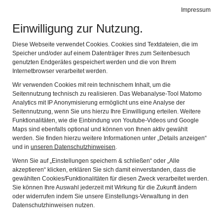
Heimatmuseum
Impressum
Navig
der Gemeinde Sauerlach in Arget
Einwilligung zur Nutzung.
Troadkasten
Diese Webseite verwendet Cookies. Cookies sind Textdateien, die im
Speicher und/oder auf einem Datenträger Ihres zum Seitenbesuch
genutzten Endgerätes gespeichert werden und die von Ihrem
Internetbrowser verarbeitet werden.
Der Troadkasten (Getreidespeicher) wurde 1667
Wir verwenden Cookies mit rein technischem Inhalt, um die
beim Garnerhof in Arget als Lagerstätte für Getreide
Seitennutzung technisch zu realisieren. Das Webanalyse-Tool Matomo
Analytics mit IP Anonymisierung ermöglicht uns eine Analyse der
erbaut.
Seitennutzung, wenn Sie uns hierzu Ihre Einwilligung erteilen. Weitere
Funktionalitäten, wie die Einbindung von Youtube-Videos und Google
Nach der Versetzung 1988 und vorbildlicher
Maps sind ebenfalls optional und können von Ihnen aktiv gewählt
werden. Sie finden hierzu weitere Informationen unter „Details anzeigen“
Renovierung konnte der Troadkasten mit
und in
unseren Datenschutzhinweisen
.
Unterstützung des Landkreises München im Gelände
Wenn Sie auf „Einstellungen speichern & schließen“ oder „Alle
akzeptieren“ klicken, erklären Sie sich damit einverstanden, dass die
des alten Argeter Pfarrhofs wieder aufgestellt werden.
gewählten Cookies/Funktionalitäten für diesen Zweck verarbeitet werden.
Er zählt zu den ältesten und bedeutendsten
Sie können Ihre Auswahl jederzeit mit Wirkung für die Zukunft ändern
oder widerrufen indem Sie unsere Einstellungs-Verwaltung in den
Baudenkmälern im Landkreis. Besonders wertvoll sind
Datenschutzhinweisen nutzen.
die vielen historischen Baudetails und Schmuckformen