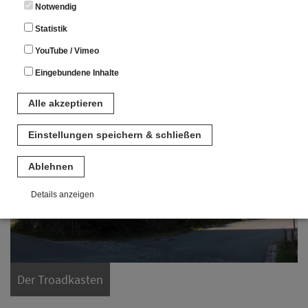
Notwendig
am Gebäude.
Statistik
YouTube / Vimeo
Eingebundene Inhalte
Alle akzeptieren
Einstellungen speichern & schließen
Ablehnen
Details anzeigen
Notwendig
Diese Cookies sind für den Betrieb der Seite unbedingt notwendig.
Hierbei werden keinerlei personenbezogenen Daten gespeichert.
Lediglich eine anonyme Session-ID wird hinterlegt.
Der Troadkasten
Statistik